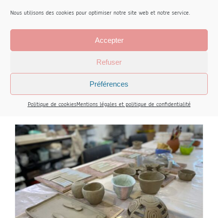
Nous utilisons des cookies pour optimiser notre site web et notre service.
Stage Autour du Thé
Accepter
150,00
€
Refuser
Préférences
Book
Détails
Politique de cookies
Mentions légales et politique de confidentialité