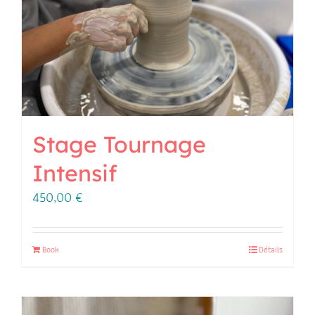
Stage Tournage
Intensif
450,00
€
Book
Détails