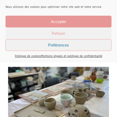
Nous utilisons des cookies pour optimiser notre site web et notre service.
Stage Autour du Thé
Accepter
150,00
€
Refuser
Préférences
Book
Détails
Politique de cookies
Mentions légales et politique de confidentialité