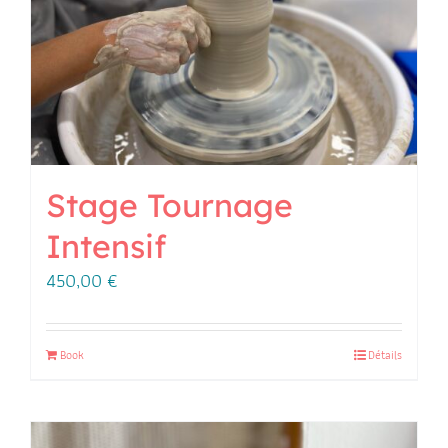
Stage Tournage
Intensif
450,00
€
Book
Détails