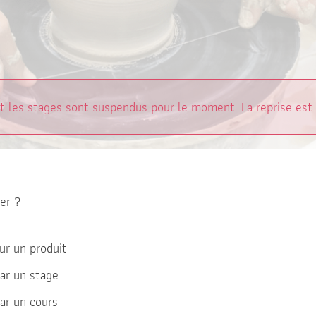
et les stages sont suspendus pour le moment. La reprise est
er ?
sur un produit
par un stage
par un cours