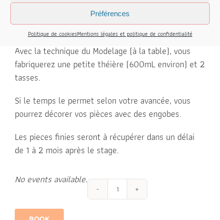
Je vous accompagne, pas à pas, dans la confection
Préférences
d’une petit set à thé.
Politique de cookies
Mentions légales et politique de confidentialité
Avec la technique du Modelage (à la table), vous
fabriquerez une petite théière (600mL environ) et 2
tasses.
Si le temps le permet selon votre avancée, vous
pourrez décorer vos pièces avec des engobes.
Les pieces finies seront à récupérer dans un délai
de 1 à 2 mois après le stage.
No events available.
Stage
Autour
BOOK