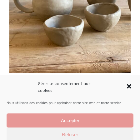
Gérer le consentement aux
Stage Autour du Thé
cookies
150,00
€
Nous utilisons des cookies pour optimiser notre site web et notre service.
Accepter
Le stage se déroule sur une journée de 10h à 17h,
avec une petite pause le midi.
Refuser