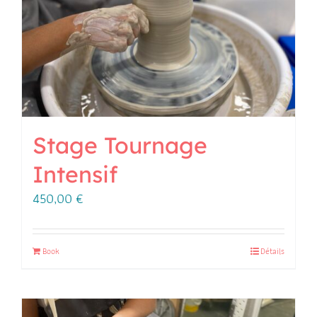
Stage Tournage
Intensif
450,00
€
Book
Détails