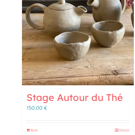
Stage Autour du Thé
150,00
€
Book
Détails