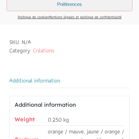
Préférences
ADD TO CART
Tasse
Politique de cookies
Mentions légales et politique de confidentialité
en
Porcelaine
collection
SKU:
N/A
«
Category:
Créations
triangle
»
quantity
Additional information
Additional information
0.250 kg
Weight
orange / mauve, jaune / orange /