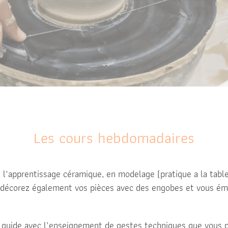
Les cours hebdomadaires
’apprentissage céramique, en modelage (pratique a la table)
décorez également vos pièces avec des engobes et vous émai
s guide avec l’enseignement de gestes techniques que vous 